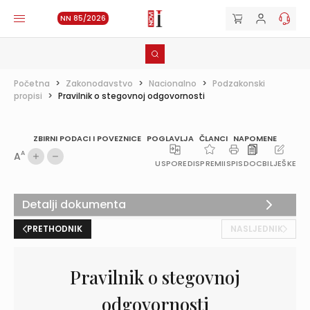
NN 85/2026
Početna
>
Zakonodavstvo
>
Nacionalno
>
Podzakonski
propisi
>
Pravilnik o stegovnoj odgovornosti
ZBIRNI PODACI I POVEZNICE
POGLAVLJA
ČLANCI
NAPOMENE
A
A
USPOREDI
SPREMI
ISPIS
DOC
BILJEŠKE
Detalji dokumenta
PRETHODNIK
NASLJEDNIK
Pravilnik o stegovnoj
odgovornosti