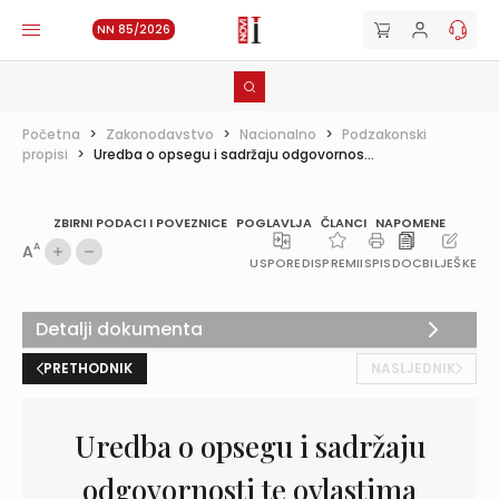
NN 85/2026
Početna
>
Zakonodavstvo
>
Nacionalno
>
Podzakonski
propisi
>
Uredba o opsegu i sadržaju odgovornos...
ZBIRNI PODACI I POVEZNICE
POGLAVLJA
ČLANCI
NAPOMENE
A
A
USPOREDI
SPREMI
ISPIS
DOC
BILJEŠKE
Detalji dokumenta
PRETHODNIK
NASLJEDNIK
Uredba o opsegu i sadržaju
odgovornosti te ovlastima