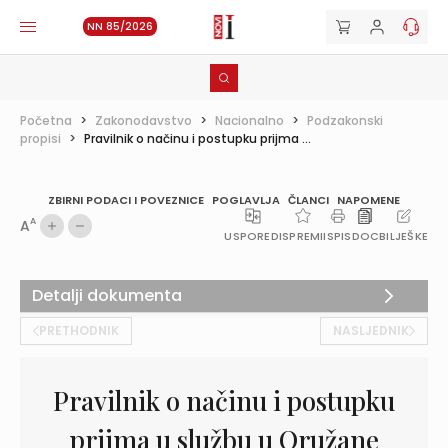
NN 85/2026
Početna
>
Zakonodavstvo
>
Nacionalno
>
Podzakonski
propisi
>
Pravilnik o načinu i postupku prijma ...
ZBIRNI PODACI I POVEZNICE
POGLAVLJA
ČLANCI
NAPOMENE
A
A
USPOREDI
SPREMI
ISPIS
DOC
BILJEŠKE
Detalji dokumenta
PRETHODNIK
NASLJEDNIK
Pravilnik o načinu i postupku
prijma u službu u Oružane