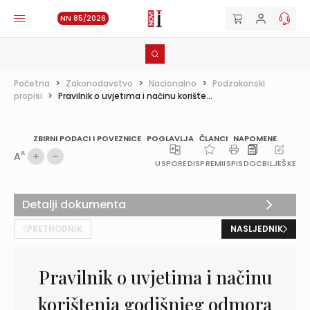
NN 85/2026
Početna
>
Zakonodavstvo
>
Nacionalno
>
Podzakonski
propisi
>
Pravilnik o uvjetima i načinu korište...
ZBIRNI PODACI I POVEZNICE
POGLAVLJA
ČLANCI
NAPOMENE
A
A
USPOREDI
SPREMI
ISPIS
DOC
BILJEŠKE
Detalji dokumenta
PRETHODNIK
NASLJEDNIK
Pravilnik o uvjetima i načinu
korištenja godišnjeg odmora