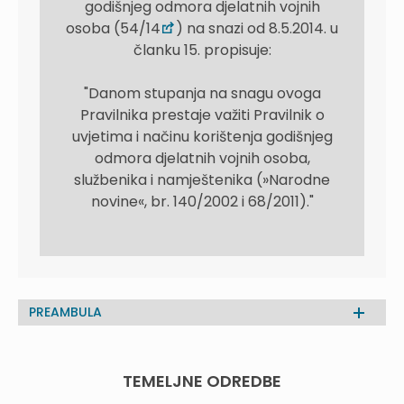
godišnjeg odmora djelatnih vojnih
osoba (54/14
) na snazi od 8.5.2014. u
članku 15. propisuje:
"Danom stupanja na snagu ovoga
Pravilnika prestaje važiti Pravilnik o
uvjetima i načinu korištenja godišnjeg
odmora djelatnih vojnih osoba,
službenika i namještenika (»Narodne
novine«, br. 140/2002 i 68/2011)."
PREAMBULA
TEMELJNE ODREDBE