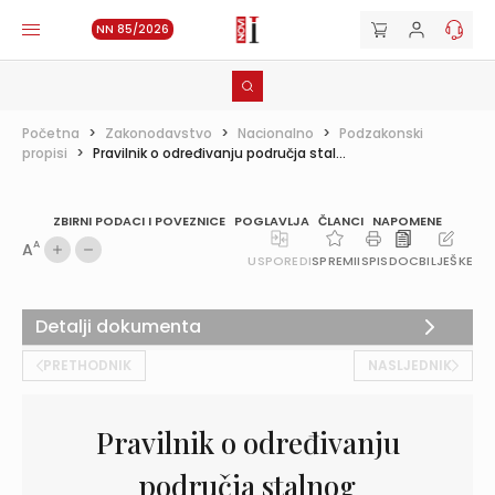
NN 85/2026
Početna
>
Zakonodavstvo
>
Nacionalno
>
Podzakonski
propisi
>
Pravilnik o određivanju područja stal...
ZBIRNI PODACI I POVEZNICE
POGLAVLJA
ČLANCI
NAPOMENE
A
A
USPOREDI
SPREMI
ISPIS
DOC
BILJEŠKE
Detalji dokumenta
PRETHODNIK
NASLJEDNIK
Pravilnik o određivanju
područja stalnog