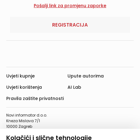
REGISTRACIJA
Uvjeti kupnje
Upute autorima
Uvjeti korištenja
AI Lab
Pravila zaštite privatnosti
Novi informator d.o.o.
Kneza Mislava 7/1
10000 Zagreb
Telefon: 01/4555-454
Kolačići i slične tehnologije
Telefaks: 01/4612-553