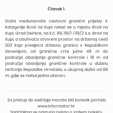
Članak 1.
Stalni međunarodni cestovni granični prijelaz II.
kategorije Brod na Kupi nalazi se u mjestu Brod na
Kupi, Grad Delnice, na k.č. 89, 119/1 i 119/2 k.o. Brod na
Kupi, a obuhvaća otvoreni prostor na državnoj cesti
203 koja presijeca državnu granicu s Republikom
Slovenijom, od granične crte južno 48 m do
područja obavljanja granične kontrole i 18 m od
područja obavljanja granične kontrole u dubinu
teritorija Republike Hrvatske, u ukupnoj dužini od 66
m, gdje se nalazi jedna ulazna i...
Za pristup do sadržaja morate biti korisnik portala
www.informator.hr.
Sadržajima se pristupa ovisno o Vašem paketu.