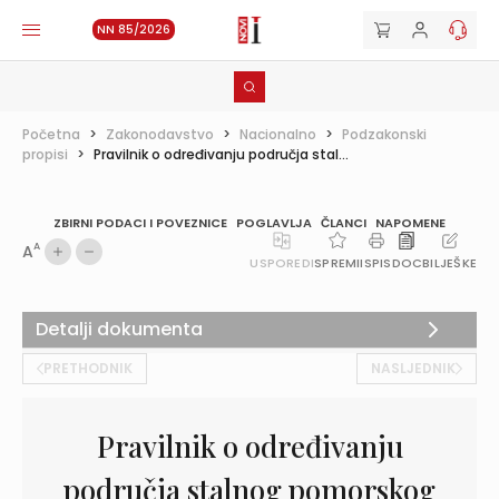
NN 85/2026
Početna
>
Zakonodavstvo
>
Nacionalno
>
Podzakonski
propisi
>
Pravilnik o određivanju područja stal...
ZBIRNI PODACI I POVEZNICE
POGLAVLJA
ČLANCI
NAPOMENE
A
A
USPOREDI
SPREMI
ISPIS
DOC
BILJEŠKE
Detalji dokumenta
PRETHODNIK
NASLJEDNIK
Pravilnik o određivanju
područja stalnog pomorskog