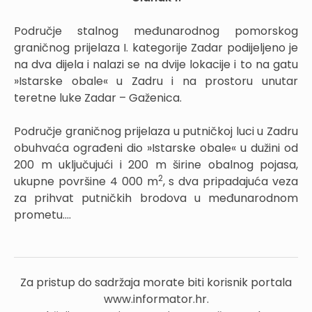
Područje stalnog međunarodnog pomorskog
graničnog prijelaza I. kategorije Zadar podijeljeno je
na dva dijela i nalazi se na dvije lokacije i to na gatu
»Istarske obale« u Zadru i na prostoru unutar
teretne luke Zadar – Gaženica.
Područje graničnog prijelaza u putničkoj luci u Zadru
obuhvaća ograđeni dio »Istarske obale« u dužini od
200 m uključujući i 200 m širine obalnog pojasa,
2
ukupne površine 4 000 m
, s dva pripadajuća veza
za prihvat putničkih brodova u međunarodnom
prometu....
Za pristup do sadržaja morate biti korisnik portala
www.informator.hr.