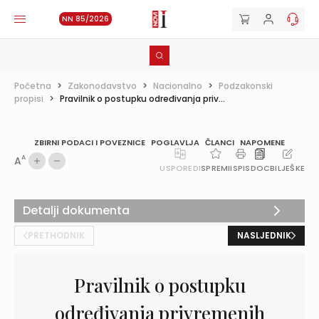
NN 85/2026
Početna
>
Zakonodavstvo
>
Nacionalno
>
Podzakonski
propisi
>
Pravilnik o postupku određivanja priv...
ZBIRNI PODACI I POVEZNICE
POGLAVLJA
ČLANCI
NAPOMENE
A
A
USPOREDI
SPREMI
ISPIS
DOC
BILJEŠKE
Detalji dokumenta
PRETHODNIK
NASLJEDNIK
Pravilnik o postupku
određivanja privremenih