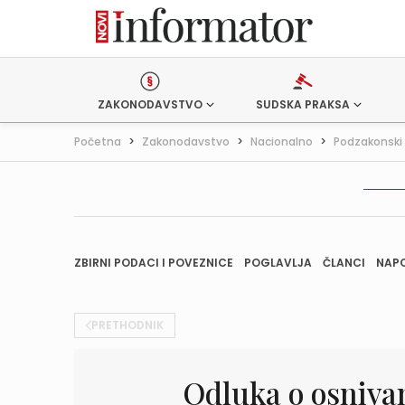
ZAKONODAVSTVO
SUDSKA PRAKSA
Početna
>
Zakonodavstvo
>
Nacionalno
>
Podzakonski 
ZBIRNI PODACI I POVEZNICE
POGLAVLJA
ČLANCI
NAP
PRETHODNIK
Odluka o osniva