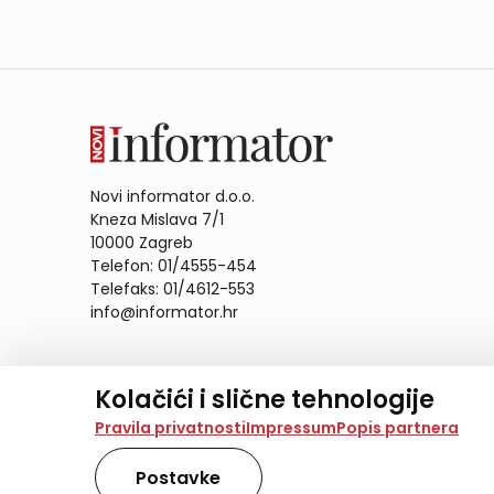
Novi informator d.o.o.
Kneza Mislava 7/1
10000 Zagreb
Telefon: 01/4555-454
Telefaks: 01/4612-553
info@informator.hr
PRATITE NAS:
Kolačići i slične tehnologije
Na našoj web stranici koristimo kolačiće i slične te
Pravila privatnosti
Impressum
Popis partnera
analiziramo promet na stranici te prikazujemo sadržaje
također koriste ove tehnologije.
Postavke
Odabirom opcije „Samo nužno“ prihvaćate samo one ko