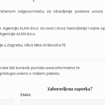
I.
ničenom odgovornošću za obavljanje poslova uvoza i
 Agencija ALAN d.o.o. za uvoz i izvoz naoružanja i vojne o
Agencija ALAN d.o.o.
 je u Zagrebu, Ulica Nike Grškovića 15.
rate biti korisnik portala www.informator.hr.
 pristupa ovisno o Vašem paketu.
Zaboravljena zaporka?
EMAIL