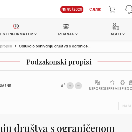
NN 85/2026
CJENIK
LIST INFORMATOR
IZDANJA
ALATI
propisi
>
Odluka o osnivanju društva s ograniče...
Podzakonski propisi
A
A
OMENE
USPOREDI
SPREMI
ISPIS
D
NASL
nju društva s ograničenom