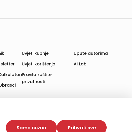
ik
Uvjeti kupnje
Upute autorima
sletter
Uvjeti korištenja
AI Lab
Kalkulatori
Pravila zaštite
privatnosti
Obrasci
aju. Time poboljšavamo korisničko iskustvo,
 više web stranica i uređaja u tu svrhu. Naši partneri
Samo nužno
Prihvati sve
e. Opcija „Prihvati sve“ omogućuje postavljanje i