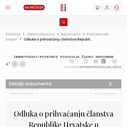
NN 86/2026
Početna
>
Zakonodavstvo
>
Nacionalno
>
Podzakonski
propisi
>
Odluka o prihvaćanju članstva Republi...
ZBIRNI PODACI I POVEZNICE
POGLAVLJA
ČLANCI
NAPOMENE
A
A
USPOREDI
SPREMI
ISPIS
DOC
BILJEŠKE
Detalji dokumenta
PRETHODNIK
NASLJEDNIK
Odluka o prihvaćanju članstva
Republike Hrvatske u