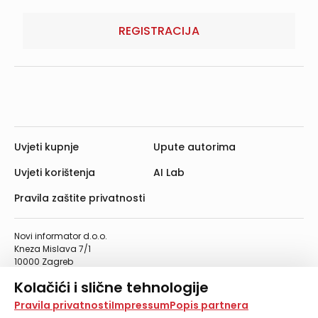
REGISTRACIJA
Uvjeti kupnje
Upute autorima
Uvjeti korištenja
AI Lab
Pravila zaštite privatnosti
Novi informator d.o.o.
Kneza Mislava 7/1
10000 Zagreb
Telefon: 01/4555-454
Kolačići i slične tehnologije
Telefaks: 01/4612-553
info@informator.hr
Na našoj web stranici koristimo kolačiće i slične
Pravila privatnosti
Impressum
Popis partnera
tehnologije za pohranu, čitanje i obradu informacija na