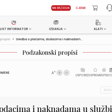
NN 85/2026
CJENIK
LIST INFORMATOR
IZDANJA
ALATI
propisi
>
Uredba o plaćama, dodacima i naknadam...
Podzakonski propisi
A
A
OMENE
USPOREDI
SPREMI
ISPIS
D
NASL
odacima i naknadama u služb