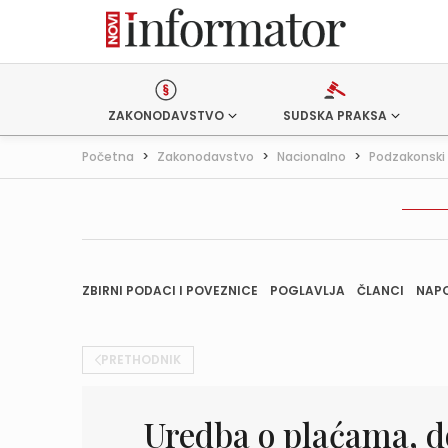
ZAKONODAVSTVO
SUDSKA PRAKSA
Početna
>
Zakonodavstvo
>
Nacionalno
>
Podzakonski 
ZBIRNI PODACI I POVEZNICE
POGLAVLJA
ČLANCI
NAP
PRETHODNIK
Uredba o plaćama, d