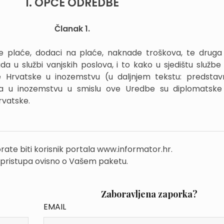
1. OPĆE ODREDBE
Članak 1.
plaće, dodaci na plaće, naknade troškova, te druga
da u službi vanjskih poslova, i to kako u sjedištu službe 
e Hrvatske u inozemstvu (u daljnjem tekstu: predstav
va u inozemstvu u smislu ove Uredbe su diplomatske 
rvatske.
rate biti korisnik portala www.informator.hr.
 pristupa ovisno o Vašem paketu.
Zaboravljena zaporka?
EMAIL