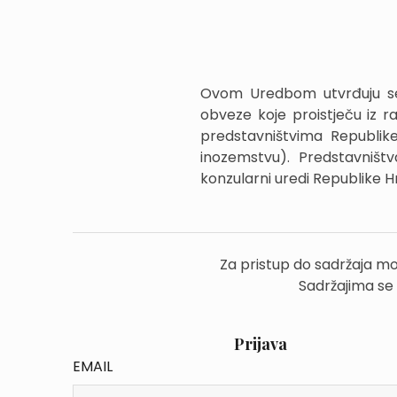
Ovom Uredbom utvrđuju se 
obveze koje proistječu iz ra
predstavništvima Republik
inozemstvu). Predstavništ
konzularni uredi Republike H
Za pristup do sadržaja mo
Sadržajima se
Prijava
EMAIL