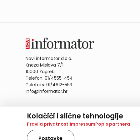
Novi informator d.o.o.
Kneza Mislava 7/1
10000 Zagreb
Telefon: 01/4555-454
Telefaks: 01/4612-553
info@informator.hr
PRATITE NAS:
Kolačići i slične tehnologije
Na našoj web stranici koristimo kolačiće i slične te
Pravila privatnosti
Impressum
Popis partnera
analiziramo promet na stranici te prikazujemo sadržaje
također koriste ove tehnologije.
Postavke