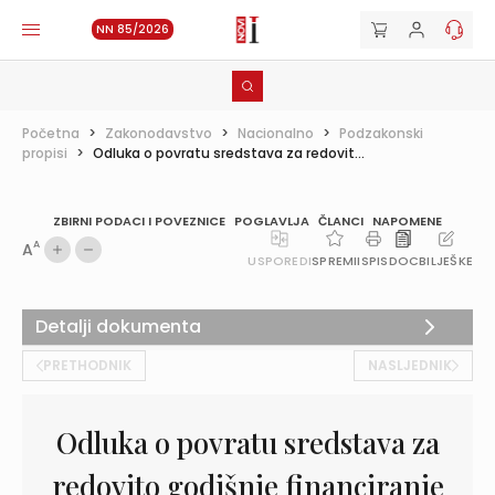
NN 85/2026
Početna
>
Zakonodavstvo
>
Nacionalno
>
Podzakonski
propisi
>
Odluka o povratu sredstava za redovit...
ZBIRNI PODACI I POVEZNICE
POGLAVLJA
ČLANCI
NAPOMENE
A
A
USPOREDI
SPREMI
ISPIS
DOC
BILJEŠKE
Detalji dokumenta
PRETHODNIK
NASLJEDNIK
Odluka o povratu sredstava za
redovito godišnje financiranje