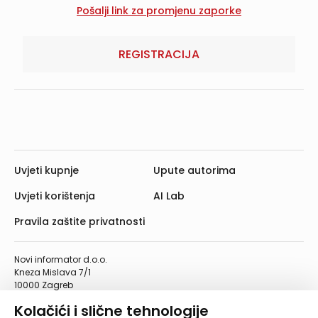
REGISTRACIJA
Uvjeti kupnje
Upute autorima
Uvjeti korištenja
AI Lab
Pravila zaštite privatnosti
Novi informator d.o.o.
Kneza Mislava 7/1
10000 Zagreb
Telefon: 01/4555-454
Kolačići i slične tehnologije
Telefaks: 01/4612-553