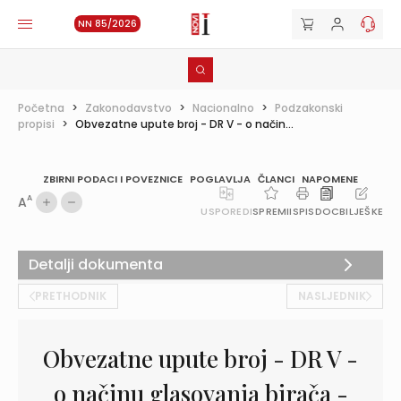
NN 85/2026
Početna
>
Zakonodavstvo
>
Nacionalno
>
Podzakonski
propisi
>
Obvezatne upute broj - DR V - o način...
ZBIRNI PODACI I POVEZNICE
POGLAVLJA
ČLANCI
NAPOMENE
A
A
USPOREDI
SPREMI
ISPIS
DOC
BILJEŠKE
Detalji dokumenta
PRETHODNIK
NASLJEDNIK
Obvezatne upute broj - DR V -
o načinu glasovanja birača -