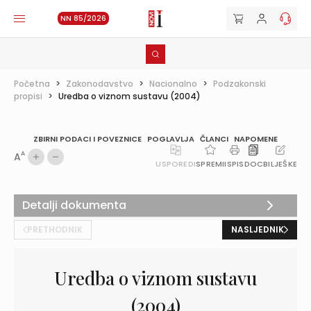
NN 85/2026
Početna
>
Zakonodavstvo
>
Nacionalno
>
Podzakonski
propisi
>
Uredba o viznom sustavu (2004)
ZBIRNI PODACI I POVEZNICE
POGLAVLJA
ČLANCI
NAPOMENE
A
A
USPOREDI
SPREMI
ISPIS
DOC
BILJEŠKE
Detalji dokumenta
PRETHODNIK
NASLJEDNIK
Uredba o viznom sustavu
(2004)