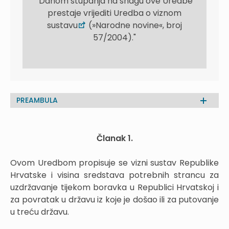
"Danom stupanja na snagu ove Uredbe
prestaje vrijediti Uredba o viznom
sustavu
(»Narodne novine«, broj
57/2004)."
PREAMBULA
Članak 1.
Ovom Uredbom propisuje se vizni sustav Republike
Hrvatske i visina sredstava potrebnih strancu za
uzdržavanje tijekom boravka u Republici Hrvatskoj i
za povratak u državu iz koje je došao ili za putovanje
u treću državu.