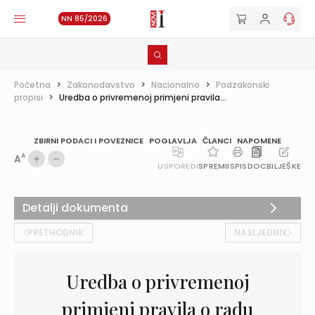
NN 85/2026
Početna
>
Zakonodavstvo
>
Nacionalno
>
Podzakonski
propisi
>
Uredba o privremenoj primjeni pravila...
ZBIRNI PODACI I POVEZNICE
POGLAVLJA
ČLANCI
NAPOMENE
A
A
USPOREDI
SPREMI
ISPIS
DOC
BILJEŠKE
Detalji dokumenta
PRETHODNIK
NASLJEDNIK
Uredba o privremenoj
primjeni pravila o radu