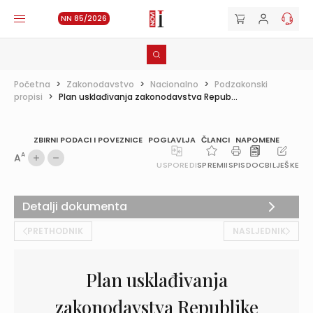
NN 85/2026
Početna
>
Zakonodavstvo
>
Nacionalno
>
Podzakonski
propisi
>
Plan usklađivanja zakonodavstva Repub...
ZBIRNI PODACI I POVEZNICE
POGLAVLJA
ČLANCI
NAPOMENE
A
A
USPOREDI
SPREMI
ISPIS
DOC
BILJEŠKE
Detalji dokumenta
PRETHODNIK
NASLJEDNIK
Plan usklađivanja
zakonodavstva Republike