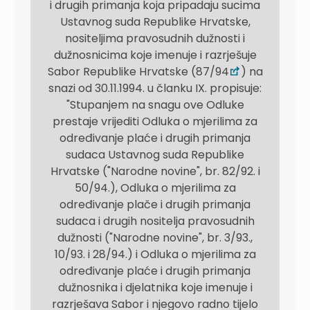
i drugih primanja koja pripadaju sucima
Ustavnog suda Republike Hrvatske,
nositeljima pravosudnih dužnosti i
dužnosnicima koje imenuje i razrješuje
Sabor Republike Hrvatske (87/94
) na
snazi od 30.11.1994. u članku IX. propisuje:
"Stupanjem na snagu ove Odluke
prestaje vrijediti Odluka o mjerilima za
određivanje plaće i drugih primanja
sudaca Ustavnog suda Republike
Hrvatske ("Narodne novine", br. 82/92. i
50/94.), Odluka o mjerilima za
određivanje plače i drugih primanja
sudaca i drugih nositelja pravosudnih
dužnosti ("Narodne novine", br. 3/93.,
10/93. i 28/94.) i Odluka o mjerilima za
određivanje plaće i drugih primanja
dužnosnika i djelatnika koje imenuje i
razrješava Sabor i njegovo radno tijelo