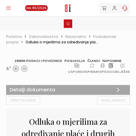
NN 85/2026
Početna
>
Zakonodavstvo
>
Nacionalno
>
Podzakonski
propisi
>
Odluka o mjerilima za određivanje pla...
ZBIRNI PODACI I POVEZNICE
POGLAVLJA
ČLANCI
NAPOMENE
A
A
USPOREDI
SPREMI
ISPIS
DOC
BILJEŠKE
Detalji dokumenta
PRETHODNIK
NASLJEDNIK
Odluka o mjerilima za
određivanje plaće i drugih