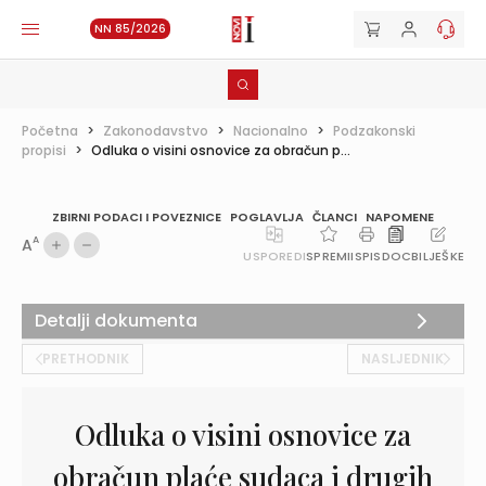
NN 85/2026
Početna
>
Zakonodavstvo
>
Nacionalno
>
Podzakonski
propisi
>
Odluka o visini osnovice za obračun p...
ZBIRNI PODACI I POVEZNICE
POGLAVLJA
ČLANCI
NAPOMENE
A
A
USPOREDI
SPREMI
ISPIS
DOC
BILJEŠKE
Detalji dokumenta
PRETHODNIK
NASLJEDNIK
Odluka o visini osnovice za
obračun plaće sudaca i drugih