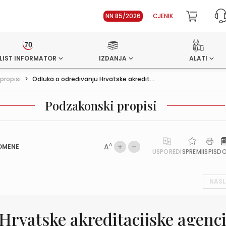
NN 85/2026
CJENIK
LIST INFORMATOR
IZDANJA
ALATI
propisi
>
Odluka o određivanju Hrvatske akredit...
Podzakonski propisi
A
A
OMENE
USPOREDI
SPREMI
ISPIS
D
NASL
Hrvatske akreditacijske agenci