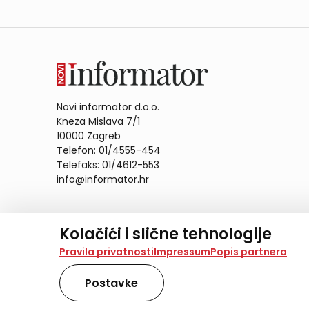
Novi informator d.o.o.
Kneza Mislava 7/1
10000 Zagreb
Telefon: 01/4555-454
Telefaks: 01/4612-553
info@informator.hr
PRATITE NAS:
Kolačići i slične tehnologije
Na našoj web stranici koristimo kolačiće i slične te
Pravila privatnosti
Impressum
Popis partnera
analiziramo promet na stranici te prikazujemo sadržaje
također koriste ove tehnologije.
Postavke
Odabirom opcije „Samo nužno“ prihvaćate samo one ko
obradu svih kolačića potrebnih za analitiku i marke