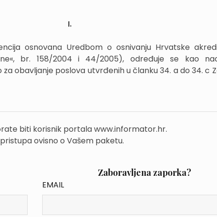
I.
gencija osnovana Uredbom o osnivanju Hrvatske akredi
ne«, br. 158/2004 i 44/2005), određuje se kao nac
no za obavljanje poslova utvrđenih u članku 34. a do 34. c
rate biti korisnik portala www.informator.hr.
 pristupa ovisno o Vašem paketu.
Zaboravljena zaporka?
EMAIL