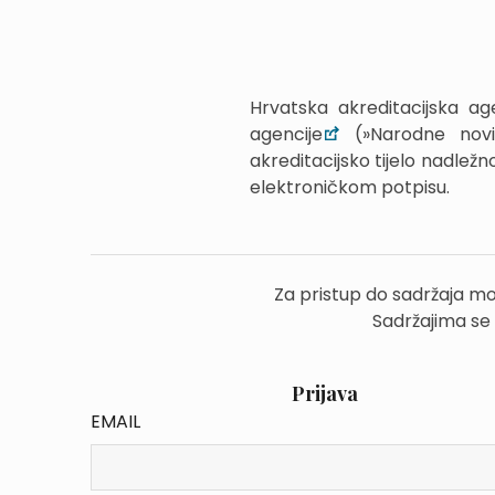
Hrvatska akreditacijska a
agencije
(»Narodne novi
akreditacijsko tijelo nadlež
elektroničkom potpisu.
Za pristup do sadržaja mo
Sadržajima se
Prijava
EMAIL