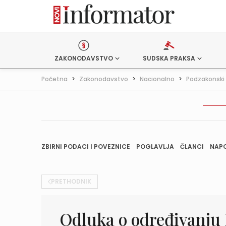
ZAKONODAVSTVO
SUDSKA PRAKSA
Početna
>
Zakonodavstvo
>
Nacionalno
>
Podzakonski 
ZBIRNI PODACI I POVEZNICE
POGLAVLJA
ČLANCI
NAP
PRETHODNIK
Odluka o određivanju 