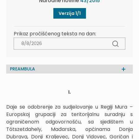
Narodne novine
43/2015
Verzija 1/1
Prikaz pročišćenog teksta na dan:
PREAMBULA
I.
Daje se odobrenje za sudjelovanje u Regiji Mura –
Europskoj grupaciji za teritorijalnu suradnju s
ograničenom odgovornošću, sa sjedištem u
Tótszetdahely, Mađarska, općinama Donja
Dubrava, Donji Kraljevec, Donji Vidovec, Goričan i