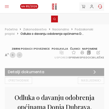
NN 85/2026
Početna
>
Zakonodavstvo
>
Nacionalno
>
Podzakonski
propisi
>
Odluka o davanju odobrenja općinama D...
ZBIRNI PODACI I POVEZNICE
POGLAVLJA
ČLANCI
NAPOMENE
A
A
USPOREDI
SPREMI
ISPIS
DOC
BILJEŠKE
Detalji dokumenta
PRETHODNIK
NASLJEDNIK
Odluka o davanju odobrenja
općinama Donja Dubrava,