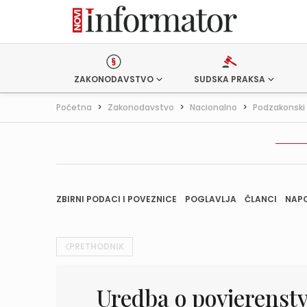
ZAKONODAVSTVO
SUDSKA PRAKSA
Početna
>
Zakonodavstvo
>
Nacionalno
>
Podzakonski 
ZBIRNI PODACI I POVEZNICE
POGLAVLJA
ČLANCI
NAP
PRETHODNIK
Uredba o povjerenst