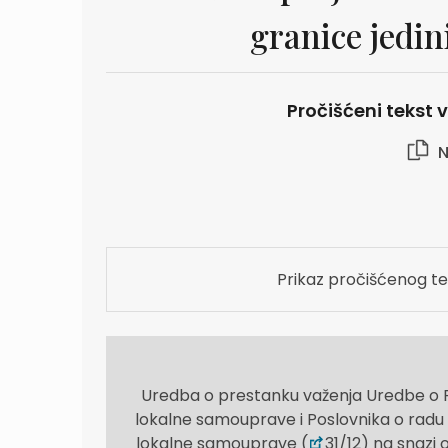
granice jedi
Pročišćeni tekst vr
N
Prikaz pročišćenog te
Uredba o prestanku važenja Uredbe o P
lokalne samouprave i Poslovnika o radu 
lokalne samouprave (
31/12) na snazi 