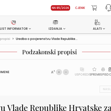
NN 85/2026
CJENIK
LIST INFORMATOR
IZDANJA
ALATI
propisi
>
Uredba o povjerenstvu Vlade Republike...
Podzakonski propisi
A
A
OMENE
USPOREDI
SPREMI
ISPIS
D
NASL
vu Vlade Republike Hrvatske z