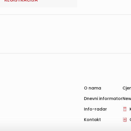
O nama
Cjen
Dnevni informator
New
Info-radar
Kontakt