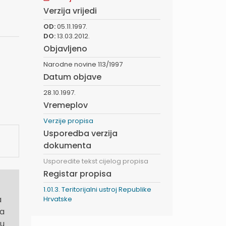
Verzija vrijedi
OD:
05.11.1997.
DO:
13.03.2012.
Objavljeno
Narodne novine 113/1997
Datum objave
28.10.1997.
Vremeplov
Verzije propisa
Usporedba verzija
dokumenta
Usporedite tekst cijelog propisa
Registar propisa
1.01.3. Teritorijalni ustroj Republike
a
Hrvatske
ca
gu