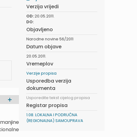
Verzija vrijedi
OD:
20.05.2011.
DO:
Objavljeno
Narodne novine 56/2011
Datum objave
20.05.2011.
Vremeplov
Verzije propisa
Usporedba verzija
dokumenta
Usporedite tekst cijelog propisa
Registar propisa
1.08. LOKALNA I PODRUČNA
(REGIONALNA) SAMOUPRAVA
 manjine
cionalne