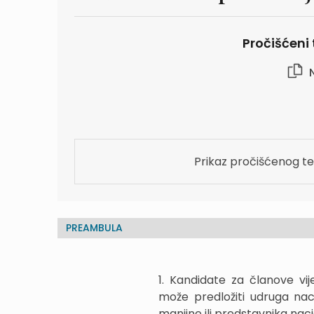
Pročišćeni 
N
Prikaz pročišćenog te
PREAMBULA
1. Kandidate za članove vi
može predložiti udruga naci
manjine ili predstavnika nac