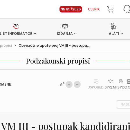
NN 85/2026
CJENIK
LIST INFORMATOR
IZDANJA
ALATI
propisi
>
Obvezatne upute broj VM III - postupa...
Podzakonski propisi
A
A
OMENE
USPOREDI
SPREMI
ISPIS
D
NASL
 VM III - postupak kandidiran