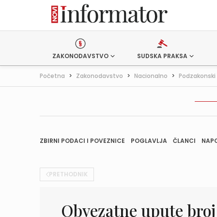
ZAKONODAVSTVO
SUDSKA PRAKSA
Početna
>
Zakonodavstvo
>
Nacionalno
>
Podzakonski 
ZBIRNI PODACI I POVEZNICE
POGLAVLJA
ČLANCI
NAP
PRETHODNIK
Obvezatne upute broj