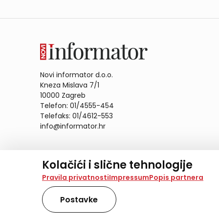
Novi informator d.o.o.
Kneza Mislava 7/1
10000 Zagreb
Telefon: 01/4555-454
Telefaks: 01/4612-553
info@informator.hr
PRATITE NAS:
Kolačići i slične tehnologije
Na našoj web stranici koristimo kolačiće i slične te
Pravila privatnosti
Impressum
Popis partnera
analiziramo promet na stranici te prikazujemo sadržaje
također koriste ove tehnologije.
Postavke
Odabirom opcije „Samo nužno“ prihvaćate samo one ko
obradu svih kolačića potrebnih za analitiku i marke