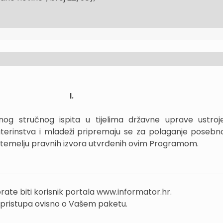
I.
nog stručnog ispita u tijelima državne uprave ustro
materinstva i mladeži pripremaju se za polaganje posebno
 temelju pravnih izvora utvrđenih ovim Programom.
rate biti korisnik portala www.informator.hr.
 pristupa ovisno o Vašem paketu.