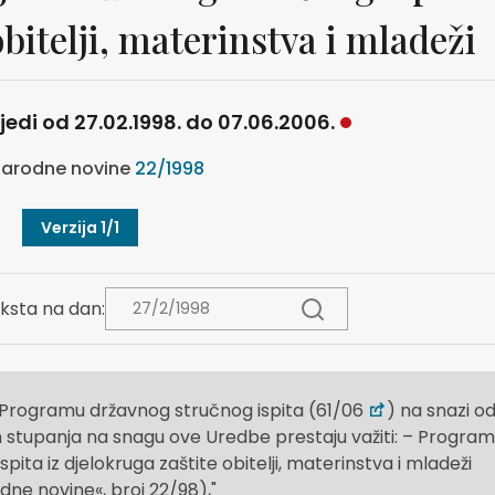
obitelji, materinstva i mladeži
ijedi od 27.02.1998. do 07.06.2006.
arodne novine
22/1998
Verzija 1/1
ksta na dan:
 Programu državnog stručnog ispita (61/06
) na snazi o
om stupanja na snagu ove Uredbe prestaju važiti: – Program
ita iz djelokruga zaštite obitelji, materinstva i mladeži
dne novine«, broj 22/98),"