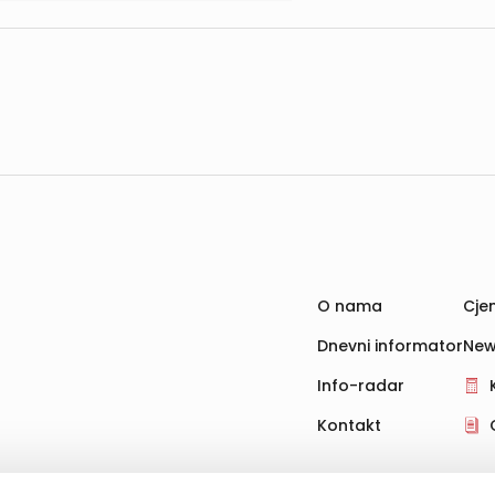
O nama
Cjen
Dnevni informator
New
Info-radar
Kontakt