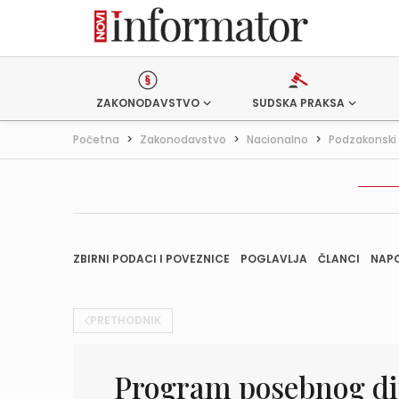
ZAKONODAVSTVO
SUDSKA PRAKSA
Početna
>
Zakonodavstvo
>
Nacionalno
>
Podzakonski 
ZBIRNI PODACI I POVEZNICE
POGLAVLJA
ČLANCI
NAP
PRETHODNIK
Program posebnog dij