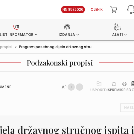
NN 85/2026
CJENIK
LIST INFORMATOR
IZDANJA
ALATI
propisi
>
Program posebnog dijela državnog stru...
Podzakonski propisi
A
A
OMENE
USPOREDI
SPREMI
ISPIS
D
NASL
ela državnog stručnog ispita 