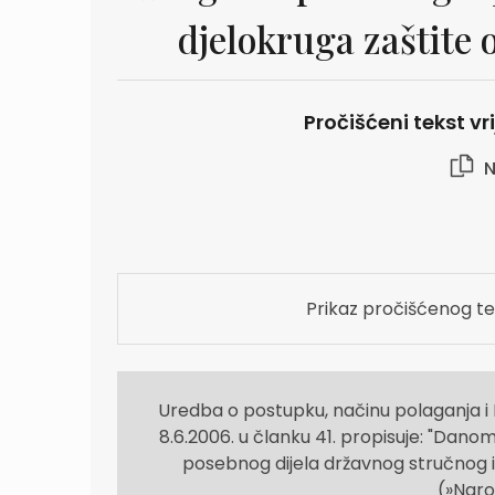
djelokruga zaštite 
Pročišćeni tekst vr
N
Prikaz pročišćenog te
Uredba o postupku, načinu polaganja i
8.6.2006. u članku 41. propisuje: "Dan
posebnog dijela državnog stručnog isp
(»Naro