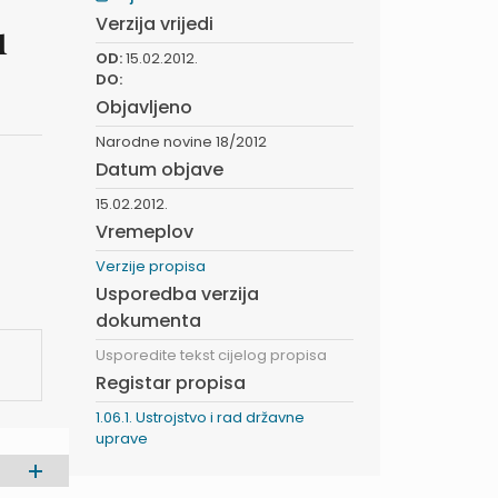
Verzija vrijedi
u
OD:
15.02.2012.
DO:
Objavljeno
Narodne novine 18/2012
Datum objave
15.02.2012.
Vremeplov
Verzije propisa
Usporedba verzija
dokumenta
Usporedite tekst cijelog propisa
Registar propisa
1.06.1. Ustrojstvo i rad državne
uprave