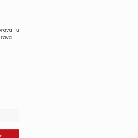
prava u
prava.