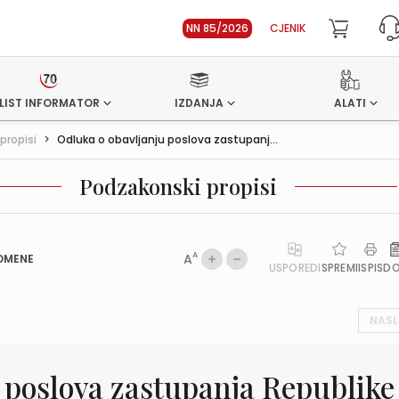
NN 85/2026
CJENIK
LIST INFORMATOR
IZDANJA
ALATI
propisi
>
Odluka o obavljanju poslova zastupanj...
Podzakonski propisi
A
A
OMENE
USPOREDI
SPREMI
ISPIS
D
NASL
 poslova zastupanja Republike