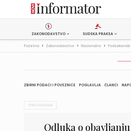
ZAKONODAVSTVO
SUDSKA PRAKSA
Početna
>
Zakonodavstvo
>
Nacionalno
>
Podzakonski 
ZBIRNI PODACI I POVEZNICE
POGLAVLJA
ČLANCI
NAP
PRETHODNIK
Odluka o obavljanju