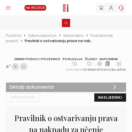
NN 85/2026
Početna
>
Zakonodavstvo
>
Nacionalno
>
Podzakonski
propisi
>
Pravilnik o ostvarivanju prava na nak...
ZBIRNI PODACI I POVEZNICE
POGLAVLJA
ČLANCI
NAPOMENE
A
A
USPOREDI
SPREMI
ISPIS
DOC
BILJEŠKE
Detalji dokumenta
PRETHODNIK
NASLJEDNIK
Pravilnik o ostvarivanju prava
na naknadu za učenje