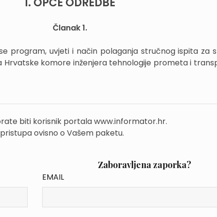
I. OPĆE ODREDBE
Članak 1.
se program, uvjeti i način polaganja stručnog ispita za s
a Hrvatske komore inženjera tehnologije prometa i transp
rate biti korisnik portala www.informator.hr.
 pristupa ovisno o Vašem paketu.
Zaboravljena zaporka?
EMAIL