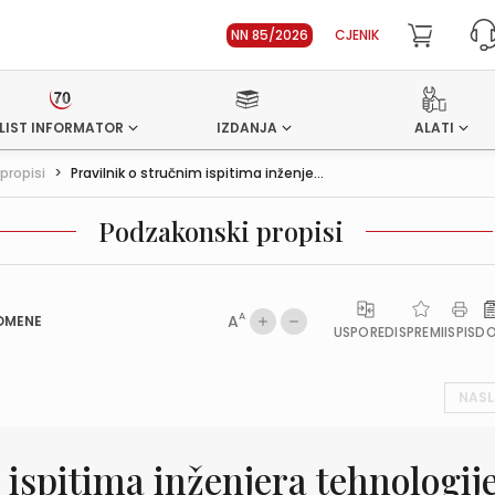
NN 85/2026
CJENIK
LIST INFORMATOR
IZDANJA
ALATI
propisi
>
Pravilnik o stručnim ispitima inženje...
Podzakonski propisi
A
A
OMENE
USPOREDI
SPREMI
ISPIS
D
NASL
 ispitima inženjera tehnologij