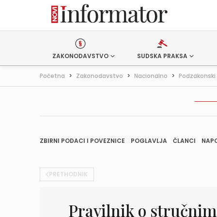
ZAKONODAVSTVO
SUDSKA PRAKSA
Početna
>
Zakonodavstvo
>
Nacionalno
>
Podzakonski 
ZBIRNI PODACI I POVEZNICE
POGLAVLJA
ČLANCI
NAP
PRETHODNIK
Pravilnik o stručnim