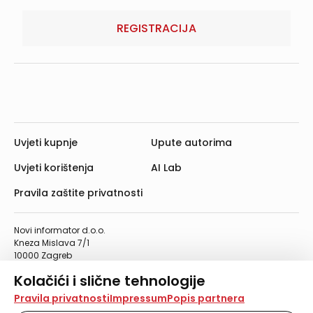
REGISTRACIJA
Uvjeti kupnje
Upute autorima
Uvjeti korištenja
AI Lab
Pravila zaštite privatnosti
Novi informator d.o.o.
Kneza Mislava 7/1
10000 Zagreb
Telefon: 01/4555-454
Kolačići i slične tehnologije
Telefaks: 01/4612-553
info@informator.hr
Na našoj web stranici koristimo kolačiće i slične
Pravila privatnosti
Impressum
Popis partnera
tehnologije za pohranu, čitanje i obradu informacija na