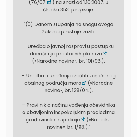
(76/07
) na snazi od 1.10.2007. u
članku 353. propisuje:
"(6) Danom stupanja na snagu ovoga
Zakona prestaje važiti:
– Uredba o javnoj raspravi u postupku
donošenja prostornih planova
(»Narodne novine«, br. 101/98.),
– Uredba o uređenju i zaštiti zaštićenog
obalnog područja mora
(»Narodne
novine«, br. 128/04.),
– Pravilnik o načinu vođenja očevidnika
o obavljenim inspekcijskim pregledima
građevinske inspekcije
(»Narodne
novine«, br. 1/98.)."