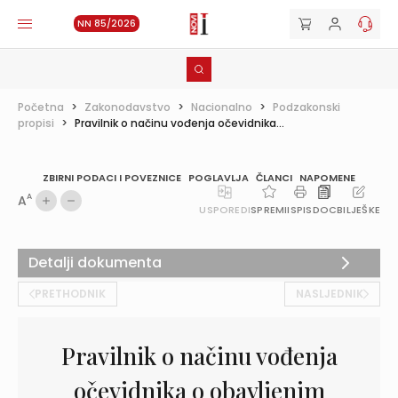
NN 85/2026
Početna
>
Zakonodavstvo
>
Nacionalno
>
Podzakonski
propisi
>
Pravilnik o načinu vođenja očevidnika...
ZBIRNI PODACI I POVEZNICE
POGLAVLJA
ČLANCI
NAPOMENE
A
A
USPOREDI
SPREMI
ISPIS
DOC
BILJEŠKE
Detalji dokumenta
PRETHODNIK
NASLJEDNIK
Pravilnik o načinu vođenja
očevidnika o obavljenim