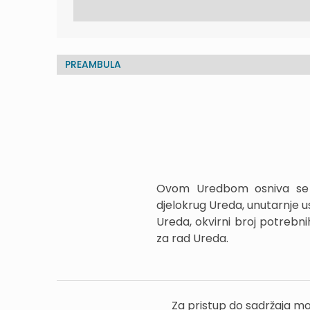
PREAMBULA
Ovom Uredbom osniva se Ur
djelokrug Ureda, unutarnje us
Ureda, okvirni broj potrebni
za rad Ureda.
Za pristup do sadržaja mo