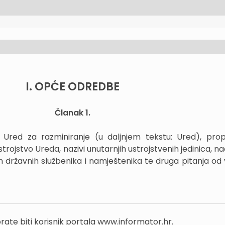
I. OPĆE ODREDBE
Članak 1.
ed za razminiranje (u daljnjem tekstu: Ured), prop
trojstvo Ureda, nazivi unutarnjih ustrojstvenih jedinica, n
h državnih službenika i namještenika te druga pitanja od 
rate biti korisnik portala www.informator.hr.