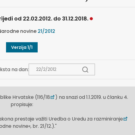
ijedi od 22.02.2012. do 31.12.2018.
arodne novine
21/2012
Verzija 1/1
ksta na dan:
blike Hrvatske (116/18
) na snazi od 1.1.2019. u članku 4.
propisuje:
ona prestaje važiti Uredba o Uredu za razminiranje
dne novine«, br. 21/12.)."