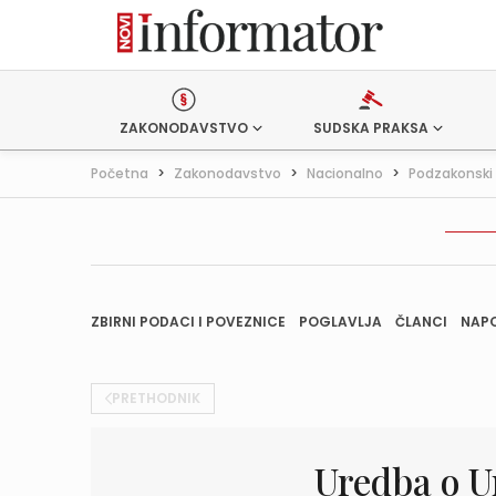
ZAKONODAVSTVO
SUDSKA PRAKSA
Početna
>
Zakonodavstvo
>
Nacionalno
>
Podzakonski 
ZBIRNI PODACI I POVEZNICE
POGLAVLJA
ČLANCI
NAP
PRETHODNIK
Uredba o U