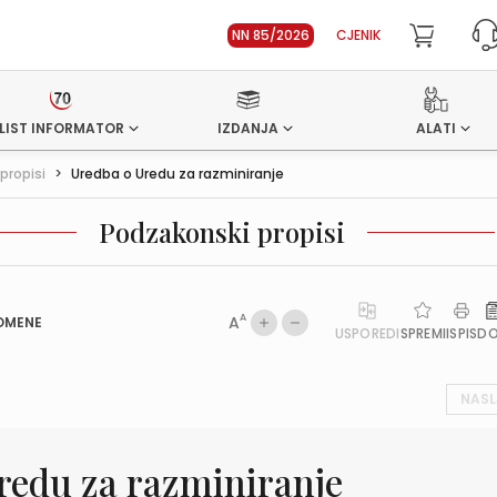
NN 85/2026
CJENIK
LIST INFORMATOR
IZDANJA
ALATI
propisi
>
Uredba o Uredu za razminiranje
Podzakonski propisi
A
A
OMENE
USPOREDI
SPREMI
ISPIS
D
NASL
redu za razminiranje