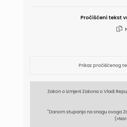
Pročišćeni tekst vr
N
Prikaz pročišćenog te
Zakon o izmjeni Zakona o Vladi Repu
"Danom stupanja na snagu ovoga Zak
(»Naro