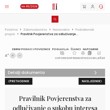
NN 85/2026
Početna
>
Zakonodavstvo
>
Nacionalno
>
Podzakonski
propisi
>
Pravilnik Povjerenstva za odlučivanje...
ZBIRNI PODACI I POVEZNICE
POGLAVLJA
ČLANCI
NAPOMENE
A
A
USPOREDI
SPREMI
ISPIS
DOC
BILJEŠKE
Detalji dokumenta
PRETHODNIK
NASLJEDNIK
Pravilnik Povjerenstva za
odlučivanje o sukobu interesa