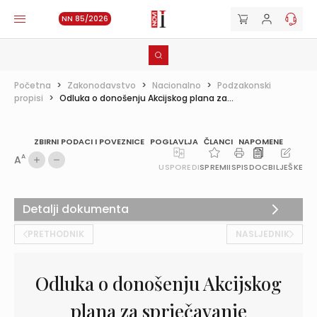
NN 85/2026
Početna
>
Zakonodavstvo
>
Nacionalno
>
Podzakonski
propisi
>
Odluka o donošenju Akcijskog plana za...
ZBIRNI PODACI I POVEZNICE
POGLAVLJA
ČLANCI
NAPOMENE
A
A
USPOREDI
SPREMI
ISPIS
DOC
BILJEŠKE
Detalji dokumenta
PRETHODNIK
NASLJEDNIK
Odluka o donošenju Akcijskog
plana za sprječavanje