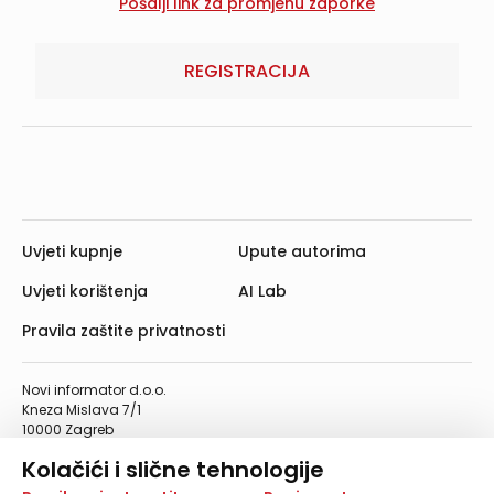
REGISTRACIJA
Uvjeti kupnje
Upute autorima
Uvjeti korištenja
AI Lab
Pravila zaštite privatnosti
Novi informator d.o.o.
Kneza Mislava 7/1
10000 Zagreb
Telefon: 01/4555-454
Kolačići i slične tehnologije
Telefaks: 01/4612-553
info@informator.hr