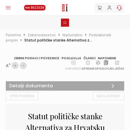
NN 85/2026
Početna
>
Zakonodavstvo
>
Nacionalno
>
Podzakonski
propisi
>
Statut političke stanke Alternativa z...
ZBIRNI PODACI I POVEZNICE
POGLAVLJA
ČLANCI
NAPOMENE
A
A
USPOREDI
SPREMI
ISPIS
DOC
BILJEŠKE
Detalji dokumenta
PRETHODNIK
NASLJEDNIK
Statut političke stanke
Alternativa za Hrvatsku