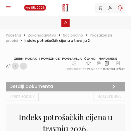
NN 85/2026
Početna
>
Zakonodavstvo
>
Nacionalno
>
Podzakonski
propisi
>
Indeks potrošačkih cijena u travnju 2...
ZBIRNI PODACI I POVEZNICE
POGLAVLJA
ČLANCI
NAPOMENE
A
A
USPOREDI
SPREMI
ISPIS
DOC
BILJEŠKE
Detalji dokumenta
PRETHODNIK
NASLJEDNIK
Indeks potrošačkih cijena u
travnju 2026.