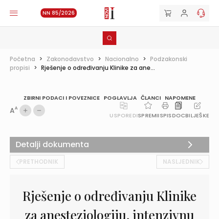
NN 85/2026
Početna
>
Zakonodavstvo
>
Nacionalno
>
Podzakonski
propisi
>
Rješenje o određivanju Klinike za ane...
ZBIRNI PODACI I POVEZNICE
POGLAVLJA
ČLANCI
NAPOMENE
A
A
USPOREDI
SPREMI
ISPIS
DOC
BILJEŠKE
Detalji dokumenta
PRETHODNIK
NASLJEDNIK
Rješenje o određivanju Klinike
za anesteziologiju, intenzivnu