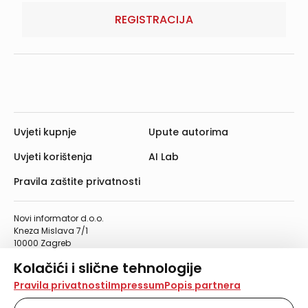
REGISTRACIJA
Uvjeti kupnje
Upute autorima
Uvjeti korištenja
AI Lab
Pravila zaštite privatnosti
Novi informator d.o.o.
Kneza Mislava 7/1
10000 Zagreb
Telefon: 01/4555-454
Kolačići i slične tehnologije
Telefaks: 01/4612-553
info@informator.hr
Na našoj web stranici koristimo kolačiće i slične
Pravila privatnosti
Impressum
Popis partnera
tehnologije za pohranu, čitanje i obradu informacija na