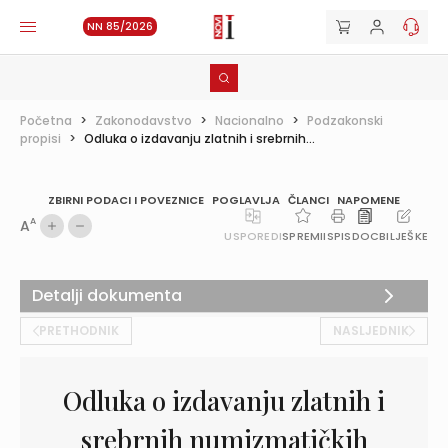
NN 85/2026
Početna
>
Zakonodavstvo
>
Nacionalno
>
Podzakonski
propisi
>
Odluka o izdavanju zlatnih i srebrnih...
ZBIRNI PODACI I POVEZNICE
POGLAVLJA
ČLANCI
NAPOMENE
A
A
USPOREDI
SPREMI
ISPIS
DOC
BILJEŠKE
Detalji dokumenta
PRETHODNIK
NASLJEDNIK
Odluka o izdavanju zlatnih i
srebrnih numizmatičkih