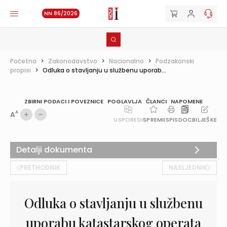
NN 86/2026
Početna
>
Zakonodavstvo
>
Nacionalno
>
Podzakonski
propisi
>
Odluka o stavljanju u službenu uporab...
ZBIRNI PODACI I POVEZNICE
POGLAVLJA
ČLANCI
NAPOMENE
A
A
USPOREDI
SPREMI
ISPIS
DOC
BILJEŠKE
Detalji dokumenta
PRETHODNIK
NASLJEDNIK
Odluka o stavljanju u službenu
uporabu katastarskog operata