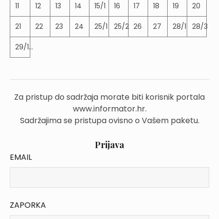
11
12
13
14
15/1
16
17
18
19
20
21
22
23
24
25/1
25/2
26
27
28/1
28/3
29/1...
Za pristup do sadržaja morate biti korisnik portala
www.informator.hr.
Sadržajima se pristupa ovisno o Vašem paketu.
Prijava
EMAIL
ZAPORKA