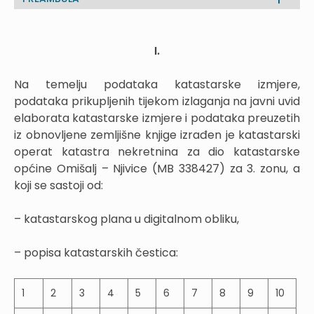
I.
Na temelju podataka katastarske izmjere,
podataka prikupljenih tijekom izlaganja na javni uvid
elaborata katastarske izmjere i podataka preuzetih
iz obnovljene zemljišne knjige izrađen je katastarski
operat katastra nekretnina za dio katastarske
općine Omišalj – Njivice (MB 338427) za 3. zonu, a
koji se sastoji od:
– katastarskog plana u digitalnom obliku,
– popisa katastarskih čestica:
1
2
3
4
5
6
7
8
9
10