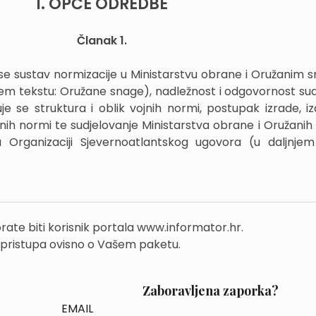
I. OPĆE ODREDBE
Članak 1.
 se sustav normizacije u Ministarstvu obrane i Oružanim
jem tekstu: Oružane snage), nadležnost i odgovornost sud
je se struktura i oblik vojnih normi, postupak izrade, iz
jnih normi te sudjelovanje Ministarstva obrane i Oružanih
 Organizaciji Sjevernoatlantskog ugovora (u daljnjem
rate biti korisnik portala www.informator.hr.
 pristupa ovisno o Vašem paketu.
Zaboravljena zaporka?
EMAIL