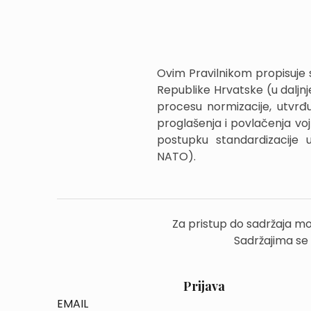
Ovim Pravilnikom propisuje
Republike Hrvatske (u daljn
procesu normizacije, utvrđu
proglašenja i povlačenja vo
postupku standardizacije u
NATO).
Za pristup do sadržaja mo
Sadržajima se
Prijava
EMAIL