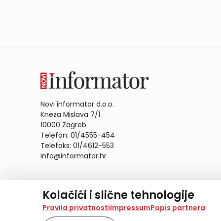
Novi informator d.o.o.
Kneza Mislava 7/1
10000 Zagreb
Telefon: 01/4555-454
Telefaks: 01/4612-553
info@informator.hr
PRATITE NAS:
Kolačići i slične tehnologije
Na našoj web stranici koristimo kolačiće i slične te
Pravila privatnosti
Impressum
Popis partnera
analiziramo promet na stranici te prikazujemo sadržaje