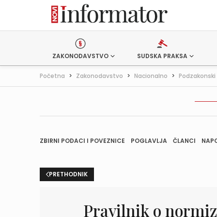
ZAKONODAVSTVO
SUDSKA PRAKSA
Početna
>
Zakonodavstvo
>
Nacionalno
>
Podzakonski 
ZBIRNI PODACI I POVEZNICE
POGLAVLJA
ČLANCI
NAP
PRETHODNIK
Pravilnik o normiz