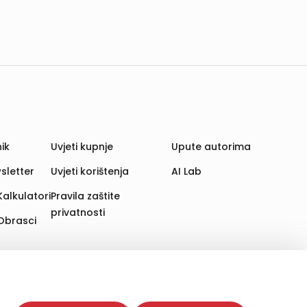
ik
Uvjeti kupnje
Upute autorima
sletter
Uvjeti korištenja
AI Lab
Kalkulatori
Pravila zaštite
privatnosti
Obrasci
aju. Time poboljšavamo korisničko iskustvo,
 više web stranica i uređaja u tu svrhu. Naši partneri