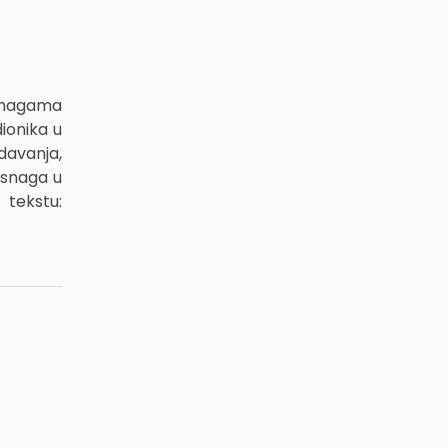
 snagama
ionika u
davanja,
 snaga u
 tekstu: