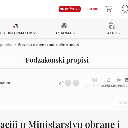
NN 85/2026
CJENIK
LIST INFORMATOR
IZDANJA
ALATI
propisi
>
Pravilnik o normizaciji u Ministarstv...
Podzakonski propisi
A
A
OMENE
USPOREDI
SPREMI
ISPIS
D
NASL
aciji u Ministarstvu obrane i