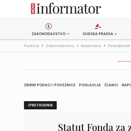
ZAKONODAVSTVO
SUDSKA PRAKSA
Početna
>
Zakonodavstvo
>
Nacionalno
>
Podzakonski 
ZBIRNI PODACI I POVEZNICE
POGLAVLJA
ČLANCI
NAP
PRETHODNIK
Statut Fonda za z