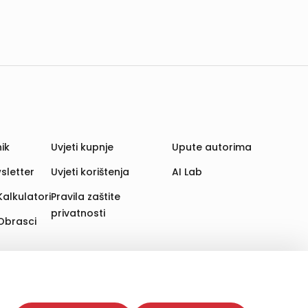
ik
Uvjeti kupnje
Upute autorima
sletter
Uvjeti korištenja
AI Lab
Kalkulatori
Pravila zaštite
privatnosti
Obrasci
aju. Time poboljšavamo korisničko iskustvo,
 više web stranica i uređaja u tu svrhu. Naši partneri