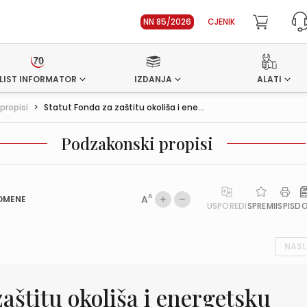
NN 85/2026
CJENIK
LIST INFORMATOR
IZDANJA
ALATI
propisi
>
Statut Fonda za zaštitu okoliša i ene...
Podzakonski propisi
A
A
OMENE
USPOREDI
SPREMI
ISPIS
D
NASL
aštitu okoliša i energetsku