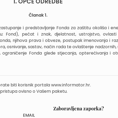
I. OPĆE ODREDBE
Članak 1.
stupanje i predstavljanje Fonda za zaštitu okoliša i en
u: Fond), pečat i znak, djelatnost, ustrojstvo, ovlasti
 Fonda, njihova prava i obveze, postupak imenovanja i raz
ra, osnivanje, sastav, način rada te ovlaštenje nadzornih,
a, ograničenje Fonda glede stjecanja, opterećivanja i ot
rate biti korisnik portala www.informator.hr.
 pristupa ovisno o Vašem paketu.
Zaboravljena zaporka?
EMAIL