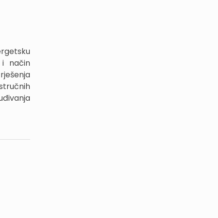
ergetsku
 i način
rješenja
 stručnih
uđivanja