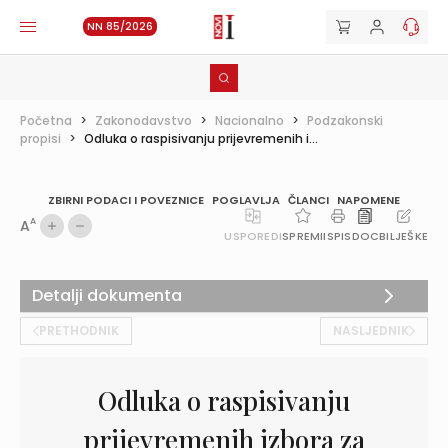
NN 85/2026
Početna
>
Zakonodavstvo
>
Nacionalno
>
Podzakonski
propisi
>
Odluka o raspisivanju prijevremenih i...
ZBIRNI PODACI I POVEZNICE
POGLAVLJA
ČLANCI
NAPOMENE
A
A
USPOREDI
SPREMI
ISPIS
DOC
BILJEŠKE
Detalji dokumenta
PRETHODNIK
NASLJEDNIK
Odluka o raspisivanju
prijevremenih izbora za