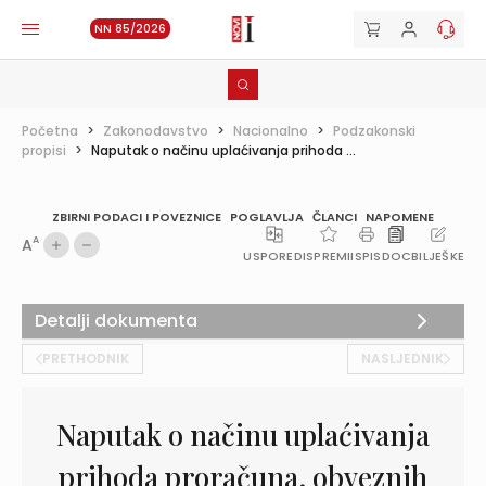
NN 85/2026
Početna
>
Zakonodavstvo
>
Nacionalno
>
Podzakonski
propisi
>
Naputak o načinu uplaćivanja prihoda ...
ZBIRNI PODACI I POVEZNICE
POGLAVLJA
ČLANCI
NAPOMENE
A
A
USPOREDI
SPREMI
ISPIS
DOC
BILJEŠKE
Detalji dokumenta
PRETHODNIK
NASLJEDNIK
Naputak o načinu uplaćivanja
prihoda proračuna, obveznih