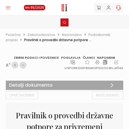
NN 85/2026
Početna
>
Zakonodavstvo
>
Nacionalno
>
Podzakonski
propisi
>
Pravilnik o provedbi državne potpore ...
ZBIRNI PODACI I POVEZNICE
POGLAVLJA
ČLANCI
NAPOMENE
A
A
USPOREDI
SPREMI
ISPIS
DOC
BILJEŠKE
Detalji dokumenta
PRETHODNIK
NASLJEDNIK
Pravilnik o provedbi državne
potpore za privremeni