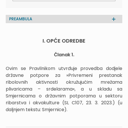
PREAMBULA
I. OPĆE ODREDBE
Članak 1.
Ovim se Pravilnikom utvrđuje provedba dodjele
državne potpore za »Privremeni prestanak
ribolovnih aktivnosti okružujućim mrežama
plivaricama – srdelarama«, a u skladu sa
Smjernicama o državnim potporama u sektoru
ribarstva i akvakulture (SL C107, 23. 3. 2023.) (u
daljnjem tekstu: Smjernice).