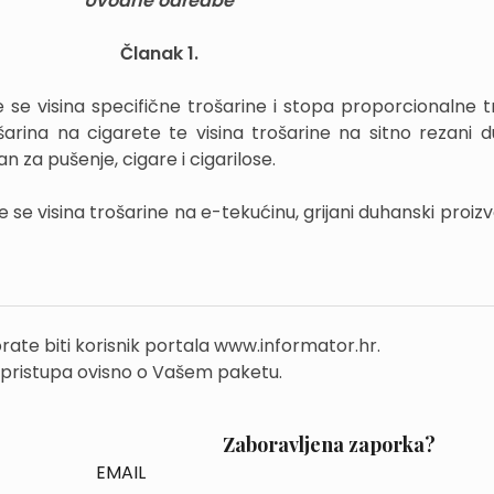
Uvodne odredbe
Članak 1.
se visina specifične trošarine i stopa proporcionalne t
šarina na cigarete te visina trošarine na sitno rezani 
an za pušenje, cigare i cigarilose.
 visina trošarine na e-tekućinu, grijani duhanski proizvo
rate biti korisnik portala www.informator.hr.
 pristupa ovisno o Vašem paketu.
Zaboravljena zaporka?
EMAIL