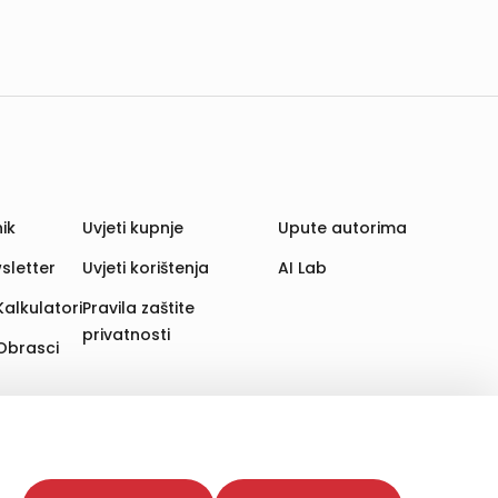
ik
Uvjeti kupnje
Upute autorima
sletter
Uvjeti korištenja
AI Lab
Kalkulatori
Pravila zaštite
privatnosti
Obrasci
aju. Time poboljšavamo korisničko iskustvo,
 više web stranica i uređaja u tu svrhu. Naši partneri