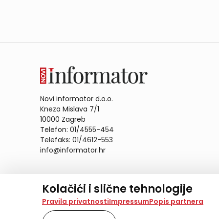
Novi informator d.o.o.
Kneza Mislava 7/1
10000 Zagreb
Telefon: 01/4555-454
Telefaks: 01/4612-553
info@informator.hr
PRATITE NAS:
Kolačići i slične tehnologije
Na našoj web stranici koristimo kolačiće i slične te
Pravila privatnosti
Impressum
Popis partnera
analiziramo promet na stranici te prikazujemo sadržaje
također koriste ove tehnologije.