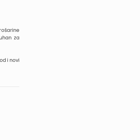
rošarine
duhan za
d i novi