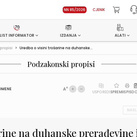
NN 85/2026
CJENIK
LIST INFORMATOR
IZDANJA
ALATI
propisi
>
Uredba o visini trošarine na duhanske...
Podzakonski propisi
A
A
OMENE
USPOREDI
SPREMI
ISPIS
D
NASL
arine na duhanske prerađevine 