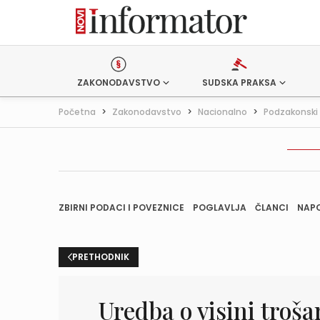
ZAKONODAVSTVO
SUDSKA PRAKSA
Početna
>
Zakonodavstvo
>
Nacionalno
>
Podzakonski 
ZBIRNI PODACI I POVEZNICE
POGLAVLJA
ČLANCI
NAP
PRETHODNIK
Uredba o visini troš