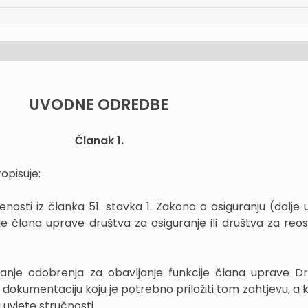
UVODNE ODREDBE
Članak 1.
ropisuje:
enosti iz članka 51. stavka 1. Zakona o osiguranju (dalje 
je člana uprave društva za osiguranje ili društva za reos
vanje odobrenja za obavljanje funkcije člana uprave Dr
i dokumentaciju koju je potrebno priložiti tom zahtjevu, a
vjete stručnosti...