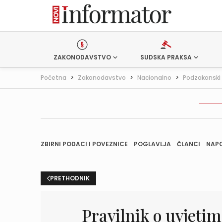
ZAKONODAVSTVO
SUDSKA PRAKSA
Početna
>
Zakonodavstvo
>
Nacionalno
>
Podzakonski 
ZBIRNI PODACI I POVEZNICE
POGLAVLJA
ČLANCI
NAP
PRETHODNIK
Pravilnik o uvjetim