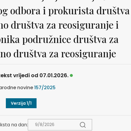
g odbora i prokurista društva
o društva za reosiguranje i
pnika podružnice društva za
no društva za reosiguranje
ekst vrijedi od 07.01.2026.
arodne novine
157/2025
Verzija 1/1
ksta na dan: