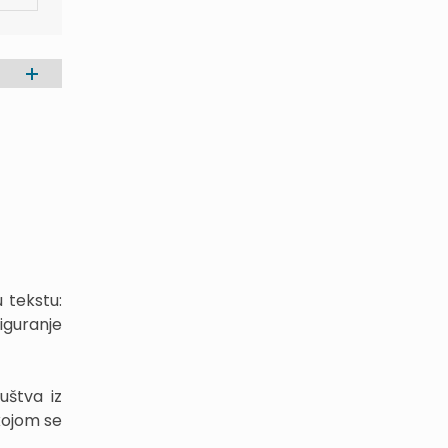
u tekstu:
iguranje
uštva iz
 kojom se