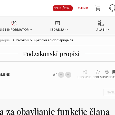
NN 85/2026
CJENIK
LIST INFORMATOR
IZDANJA
ALATI
propisi
>
Pravilnik o uvjetima za obavljanje fu...
Podzakonski propisi
A
A
OMENE
USPOREDI
SPREMI
ISPIS
D
NASL
a za obavljanje funkcije člana