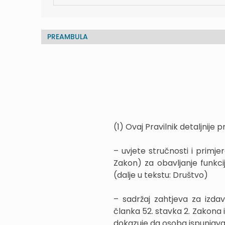
PREAMBULA
(1) Ovaj Pravilnik detaljnije p
– uvjete stručnosti i primjer
Zakon) za obavljanje funkci
(dalje u tekstu: Društvo)
– sadržaj zahtjeva za izda
članka 52. stavka 2. Zakona 
dokazuje da osoba ispunjava u