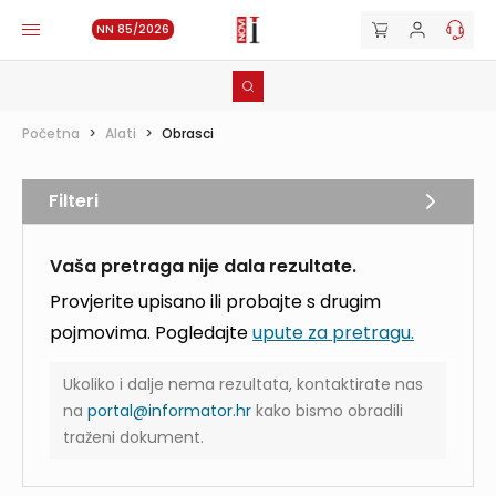
NN 85/2026
Početna
>
Alati
>
Obrasci
Filteri
Vaša pretraga nije dala rezultate.
Provjerite upisano ili probajte s drugim
pojmovima. Pogledajte
upute za pretragu.
Ukoliko i dalje nema rezultata, kontaktirate nas
na
portal@informator.hr
kako bismo obradili
traženi dokument.