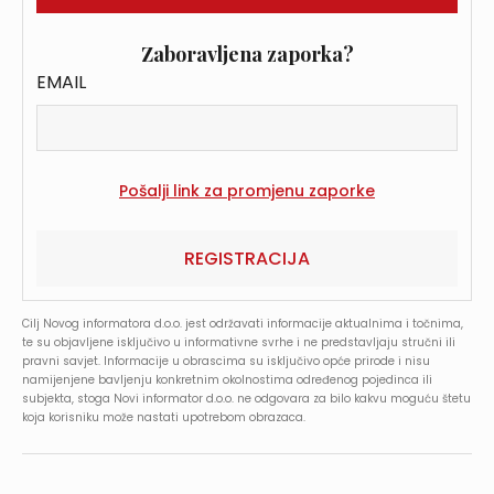
Zaboravljena zaporka?
EMAIL
REGISTRACIJA
Cilj Novog informatora d.o.o. jest održavati informacije aktualnima i točnima,
te su objavljene isključivo u informativne svrhe i ne predstavljaju stručni ili
pravni savjet. Informacije u obrascima su isključivo opće prirode i nisu
namijenjene bavljenju konkretnim okolnostima određenog pojedinca ili
subjekta, stoga Novi informator d.o.o. ne odgovara za bilo kakvu moguću štetu
koja korisniku može nastati upotrebom obrazaca.