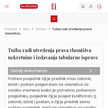
NN 85/2026
Početna
>
Alati
>
Obrasci
>
Tužba radi utvrđenja prava
vlasništva...
Tužba radi utvrđenja prava vlasništva
nekretnine i izdavanja tabularne isprave
Detalji dokumenta
Pošteni posjednik čiji je prednik imao zakonit,
istinit i pošten posjed steći će vlasništvo za
onoliko vremena koliko je potrebno poštenom
posjedniku, posjednik čiji je posjed kvalificiran, tj.
zakonit, istinit i pošten, a čiji je prednik samo
pošten posjednik, steći će vlasništvo za onoliko