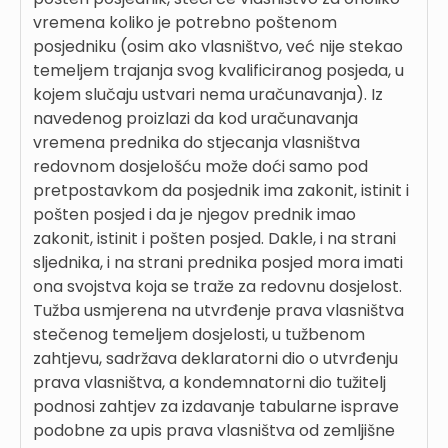
vremena koliko je potrebno poštenom
posjedniku (osim ako vlasništvo, već nije stekao
temeljem trajanja svog kvalificiranog posjeda, u
kojem slučaju ustvari nema uračunavanja). Iz
navedenog proizlazi da kod uračunavanja
vremena prednika do stjecanja vlasništva
redovnom dosjelošću može doći samo pod
pretpostavkom da posjednik ima zakonit, istinit i
pošten posjed i da je njegov prednik imao
zakonit, istinit i pošten posjed. Dakle, i na strani
sljednika, i na strani prednika posjed mora imati
ona svojstva koja se traže za redovnu dosjelost.
Tužba usmjerena na utvrđenje prava vlasništva
stečenog temeljem dosjelosti, u tužbenom
zahtjevu, sadržava deklaratorni dio o utvrđenju
prava vlasništva, a kondemnatorni dio tužitelj
podnosi zahtjev za izdavanje tabularne isprave
podobne za upis prava vlasništva od zemljišne