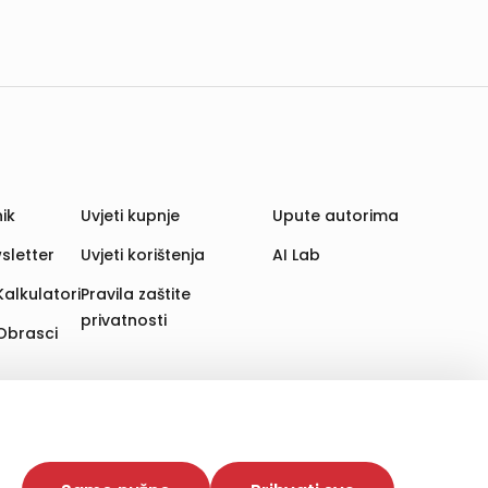
ik
Uvjeti kupnje
Upute autorima
sletter
Uvjeti korištenja
AI Lab
Kalkulatori
Pravila zaštite
privatnosti
Obrasci
aju. Time poboljšavamo korisničko iskustvo,
 više web stranica i uređaja u tu svrhu. Naši partneri