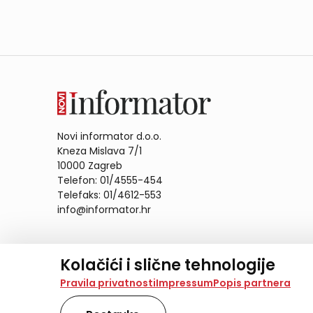
Novi informator d.o.o.
Kneza Mislava 7/1
10000 Zagreb
Telefon: 01/4555-454
Telefaks: 01/4612-553
info@informator.hr
PRATITE NAS:
Kolačići i slične tehnologije
Na našoj web stranici koristimo kolačiće i slične te
Pravila privatnosti
Impressum
Popis partnera
analiziramo promet na stranici te prikazujemo sadržaje
također koriste ove tehnologije.