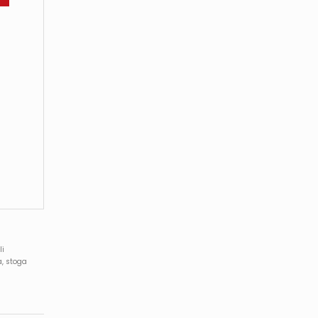
li
a, stoga