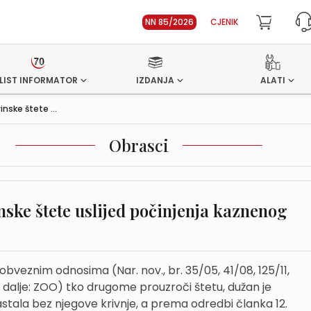
NN 85/2026
CJENIK
LIST INFORMATOR
IZDANJA
ALATI
nske štete ...
Obrasci
ske štete uslijed počinjenja kaznenog
bveznim odnosima (Nar. nov., br. 35/05, 41/08, 125/11,
23, dalje: ZOO) tko drugome prouzroči štetu, dužan je
astala bez njegove krivnje, a prema odredbi članka 12.