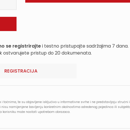
o se registrirajte
i testno pristupajte sadržajima 7 dana.
k ostvarujete pristup do 20 dokumenata.
REGISTRACIJA
 i točnima, te su objavljene isključivo u informativne svrhe i ne predstavljaju stručni i
e i nisu namijenjene bavljenju konkretnim okolnostima određenog pojedinca ili subjekt
oja korisniku može nastati upotrebom obrazaca.