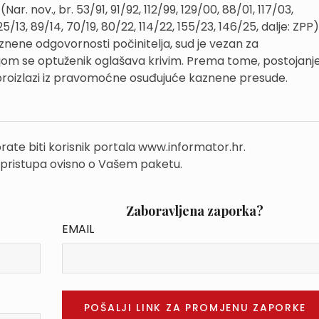
. nov., br. 53/91, 91/92, 112/99, 129/00, 88/01, 117/03,
5/13, 89/14, 70/19, 80/22, 114/22, 155/23, 146/25, dalje: ZPP)
znene odgovornosti počinitelja, sud je vezan za
m se optuženik oglašava krivim. Prema tome, postojanj
roizlazi iz pravomoćne osuđujuće kaznene presude.
rate biti korisnik portala www.informator.hr.
 pristupa ovisno o Vašem paketu.
Zaboravljena zaporka?
EMAIL