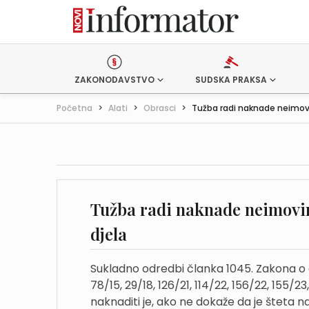
ZAKONODAVSTVO
SUDSKA PRAKSA
Početna
>
Alati
>
Obrasci
>
Tužba radi naknade neimovi
Tužba radi naknade neimovin
djela
Sukladno odredbi članka 1045. Zakona o o
78/15, 29/18, 126/21, 114/22, 156/22, 155/
naknaditi je, ako ne dokaže da je šteta n