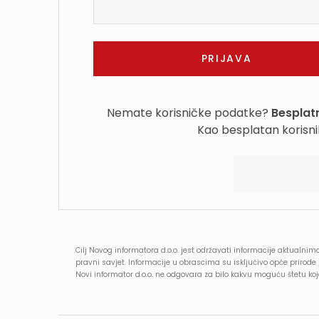
Nemate korisničke podatke?
Besplatn
Kao besplatan korisni
Cilj Novog informatora d.o.o. jest održavati informacije aktualnima
pravni savjet. Informacije u obrascima su isključivo opće prirod
Novi informator d.o.o. ne odgovara za bilo kakvu moguću štetu k