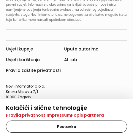
pravni savjet. Informacije u obrascima su isključivo opće prirode i nisu
namijenjene bavljenju konkretnim okolnostima određenog pojedinca ili
subjekta, stoga Novi informator d.o.o. ne odgovara za bilo kakvu moguću štetu
koja korisniku može nastati upotrebom obrazaca.
Uvjeti kupnje
Upute autorima
Uvjeti korištenja
AI Lab
Pravila zaštite privatnosti
Novi informator d.o.o.
Kneza Mislava 7/1
10000 Zagreb
Telefon: 01/4555-454
Kolačići i slične tehnologije
Telefaks: 01/4612-553
info@informator.hr
Na našoj web stranici koristimo kolačiće i slične
Pravila privatnosti
Impressum
Popis partnera
tehnologije za pohranu, čitanje i obradu informacija na
vašem uređaju. Time poboljšavamo korisničko iskustvo,
Postavke
PRATITE NAS:
analiziramo promet na stranici te prikazujemo sadržaje i