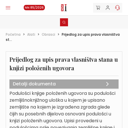
NN 85/2026
Početna
>
Alati
>
Obrasci
>
Prijedlog za upis prava vlasništva
st...
Prijedlog za upis prava vlasništva stana u
knjizi položenih ugovora
Detalji dokumenta
Podulošci knjige položenih ugovora su podulošci
zemljišnoknjižnog uloška u kojem je upisano
zemljište na kojem je izgrađena zgrada glede
čijih su posebnih dijelova osnovani podulošci u
knjizi položenih ugovora. Upisi provedeni u
podulošcima prije povezivanja zemljišne knjige i