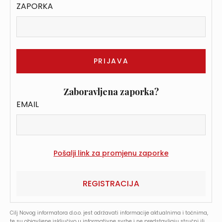
ZAPORKA
Zaboravljena zaporka?
EMAIL
REGISTRACIJA
Cilj Novog informatora d.o.o. jest održavati informacije aktualnima i točnima,
te su objavljene isključivo u informativne svrhe i ne predstavljaju stručni ili