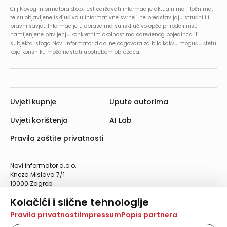
Cilj Novog informatora d.o.o. jest održavati informacije aktualnima i točnima,
te su objavljene isključivo u informativne svrhe i ne predstavljaju stručni ili
pravni savjet. Informacije u obrascima su isključivo opće prirode i nisu
namijenjene bavljenju konkretnim okolnostima određenog pojedinca ili
subjekta, stoga Novi informator d.o.o. ne odgovara za bilo kakvu moguću štetu
koja korisniku može nastati upotrebom obrazaca.
Uvjeti kupnje
Upute autorima
Uvjeti korištenja
AI Lab
Pravila zaštite privatnosti
Novi informator d.o.o.
Kneza Mislava 7/1
10000 Zagreb
Telefon: 01/4555-454
Kolačići i slične tehnologije
Telefaks: 01/4612-553
info@informator.hr
Na našoj web stranici koristimo kolačiće i slične
Pravila privatnosti
Impressum
Popis partnera
tehnologije za pohranu, čitanje i obradu informacija na