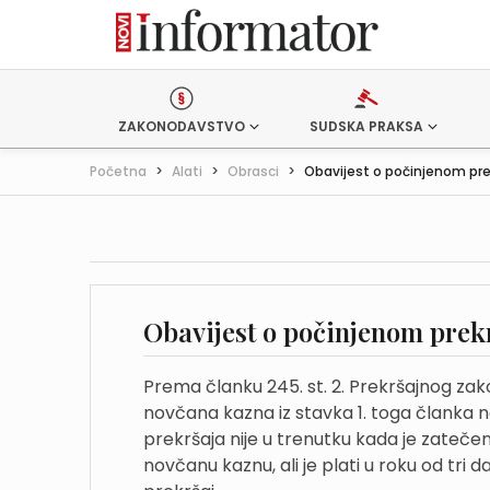
ZAKONODAVSTVO
SUDSKA PRAKSA
Početna
>
Alati
>
Obrasci
>
Obavijest o počinjenom prekr
Obavijest o počinjenom prekr
Prema članku 245. st. 2. Prekršajnog zako
novčana kazna iz stavka 1. toga članka n
prekršaja nije u trenutku kada je zateče
novčanu kaznu, ali je plati u roku od tri da