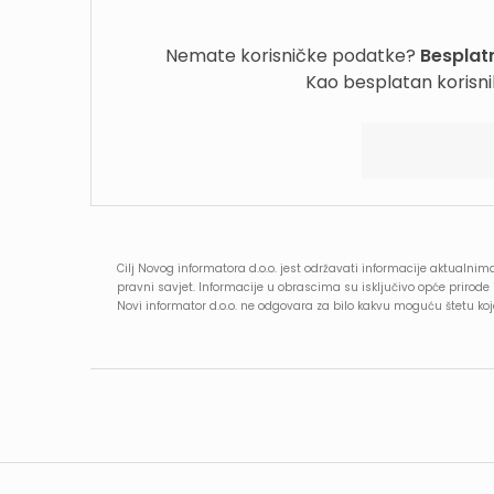
Nemate korisničke podatke?
Besplatn
Kao besplatan korisni
Cilj Novog informatora d.o.o. jest održavati informacije aktualnima
pravni savjet. Informacije u obrascima su isključivo opće prirod
Novi informator d.o.o. ne odgovara za bilo kakvu moguću štetu k