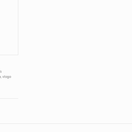
li
a, stoga