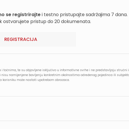
o se registrirajte
i testno pristupajte sadržajima 7 dana.
k ostvarujete pristup do 20 dokumenata.
REGISTRACIJA
 i točnima, te su objavljene isključivo u informativne svrhe i ne predstavljaju stručni i
e i nisu namijenjene bavljenju konkretnim okolnostima određenog pojedinca ili subjekt
oja korisniku može nastati upotrebom obrazaca.