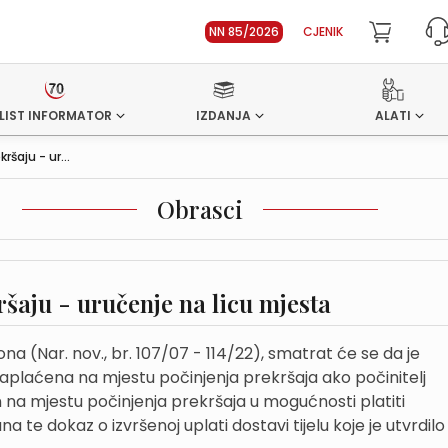
NN 85/2026
CJENIK
LIST INFORMATOR
IZDANJA
ALATI
šaju - ur...
Obrasci
šaju - uručenje na licu mjesta
na (Nar. nov., br. 107/07 - 114/22), smatrat će se da je
aplaćena na mjestu počinjenja prekršaja ako počinitelj
n na mjestu počinjenja prekršaja u mogućnosti platiti
na te dokaz o izvršenoj uplati dostavi tijelu koje je utvrdilo