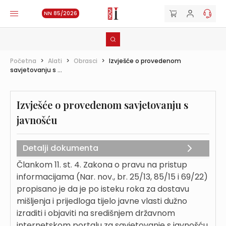
NN 85/2026
Početna
>
Alati
>
Obrasci
>
Izvješće o provedenom
savjetovanju s ...
Izvješće o provedenom savjetovanju s
javnošću
Detalji dokumenta
Člankom 11. st. 4. Zakona o pravu na pristup
informacijama (Nar. nov., br. 25/13, 85/15 i 69/22)
propisano je da je po isteku roka za dostavu
mišljenja i prijedloga tijelo javne vlasti dužno
izraditi i objaviti na središnjem državnom
internetskom portalu za savjetovanje s javnošću