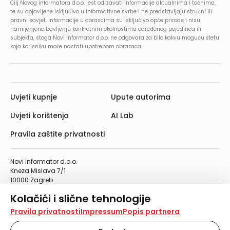
Cilj Novog informatora d.o.o. jest održavati informacije aktualnima i točnima,
te su objavljene isključivo u informativne svrhe i ne predstavljaju stručni ili
pravni savjet. Informacije u obrascima su isključivo opće prirode i nisu
namijenjene bavljenju konkretnim okolnostima određenog pojedinca ili
subjekta, stoga Novi informator d.o.o. ne odgovara za bilo kakvu moguću štetu
koja korisniku može nastati upotrebom obrazaca.
Uvjeti kupnje
Upute autorima
Uvjeti korištenja
AI Lab
Pravila zaštite privatnosti
Novi informator d.o.o.
Kneza Mislava 7/1
10000 Zagreb
Telefon: 01/4555-454
Kolačići i slične tehnologije
Telefaks: 01/4612-553
info@informator.hr
Na našoj web stranici koristimo kolačiće i slične
Pravila privatnosti
Impressum
Popis partnera
tehnologije za pohranu, čitanje i obradu informacija na
vašem uređaju. Time poboljšavamo korisničko iskustvo,