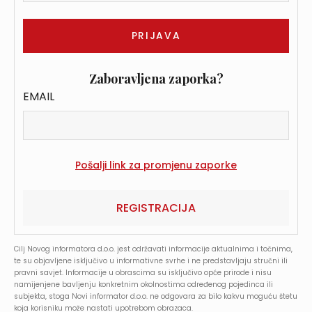
Zaboravljena zaporka?
EMAIL
REGISTRACIJA
Cilj Novog informatora d.o.o. jest održavati informacije aktualnima i točnima,
te su objavljene isključivo u informativne svrhe i ne predstavljaju stručni ili
pravni savjet. Informacije u obrascima su isključivo opće prirode i nisu
namijenjene bavljenju konkretnim okolnostima određenog pojedinca ili
subjekta, stoga Novi informator d.o.o. ne odgovara za bilo kakvu moguću štetu
koja korisniku može nastati upotrebom obrazaca.