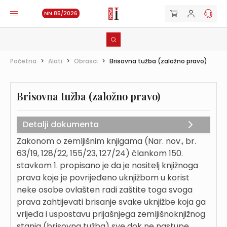
NN 85/2026
Početna
>
Alati
>
Obrasci
>
Brisovna tužba (založno pravo)
Brisovna tužba (založno pravo)
Detalji dokumenta
Zakonom o zemljišnim knjigama (Nar. nov., br.
63/19, 128/22, 155/23, 127/24) člankom 150.
stavkom 1. propisano je da je nositelj knjižnoga
prava koje je povrijeđeno uknjižbom u korist
neke osobe ovlašten radi zaštite toga svoga
prava zahtijevati brisanje svake uknjižbe koja ga
vrijeđa i uspostavu prijašnjega zemljišnoknjižnog
stanja (brisovna tužba) sve dok ne nastupe