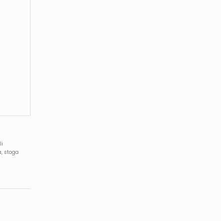
li
a, stoga