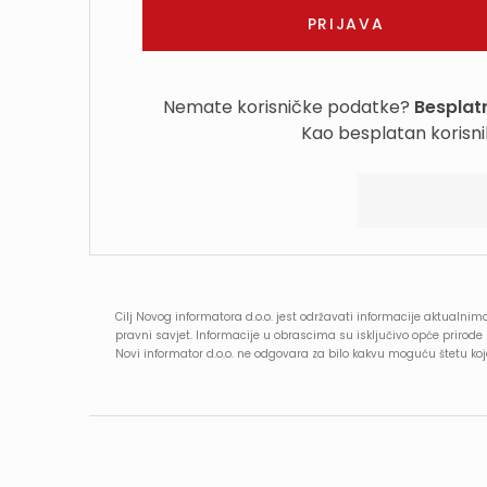
Nemate korisničke podatke?
Besplatn
Kao besplatan korisni
Cilj Novog informatora d.o.o. jest održavati informacije aktualnima
pravni savjet. Informacije u obrascima su isključivo opće prirod
Novi informator d.o.o. ne odgovara za bilo kakvu moguću štetu k