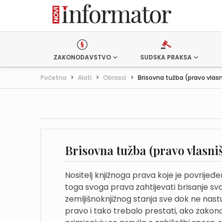
ZAKONODAVSTVO
SUDSKA PRAKSA
Početna
>
Alati
>
Obrasci
>
Brisovna tužba (pravo vlas
Brisovna tužba (pravo vlasni
Nositelj knjižnoga prava koje je povrijeđ
toga svoga prava zahtijevati brisanje sva
zemljišnoknjižnog stanja sve dok ne nast
pravo i tako trebalo prestati, ako zakon