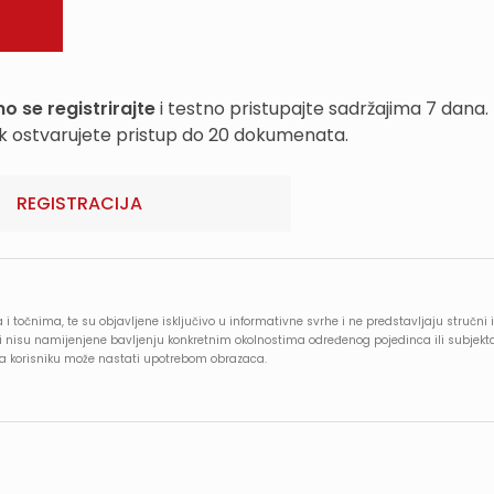
o se registrirajte
i testno pristupajte sadržajima 7 dana.
k ostvarujete pristup do 20 dokumenata.
REGISTRACIJA
 i točnima, te su objavljene isključivo u informativne svrhe i ne predstavljaju stručni i
e i nisu namijenjene bavljenju konkretnim okolnostima određenog pojedinca ili subjekt
oja korisniku može nastati upotrebom obrazaca.