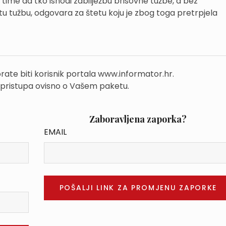
 s time da tko ishodi zabilježbu brisovne tužbe, a bez
u tužbu, odgovara za štetu koju je zbog toga pretrpjela
rate biti korisnik portala www.informator.hr.
 pristupa ovisno o Vašem paketu.
Zaboravljena zaporka?
EMAIL