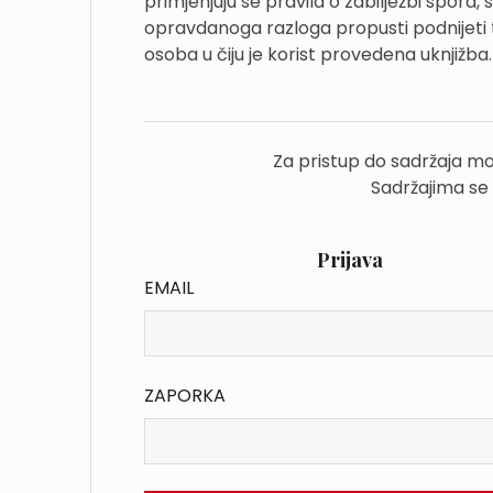
primjenjuju se pravila o zabilježbi spora,
opravdanoga razloga propusti podnijeti t
osoba u čiju je korist provedena uknjižba.
Za pristup do sadržaja mo
Sadržajima se
Prijava
EMAIL
ZAPORKA