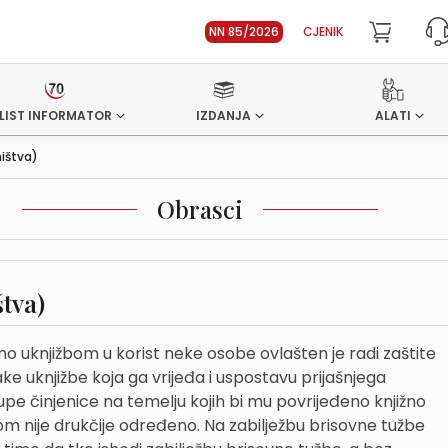
NN 85/2026
CJENIK
LIST INFORMATOR
IZDANJA
ALATI
ništva)
Obrasci
štva)
eno uknjižbom u korist neke osobe ovlašten je radi zaštite
ke uknjižbe koja ga vrijeđa i uspostavu prijašnjega
upe činjenice na temelju kojih bi mu povrijeđeno knjižno
om nije drukčije određeno. Na zabilježbu brisovne tužbe